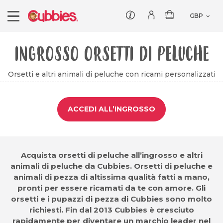
Customer service
Log In/Register
INGROSSO ORSETTI DI PELUCHE
Products
Orsetti e altri animali di peluche con ricami personalizzati
Teddies
Wholesale
Comforters
Baby Collection
Offers
ACCEDI ALL’INGROSSO
Dumbles
Classic
Our Story
Baby Blankets
Acquista orsetti di peluche all’ingrosso e altri
All Products
animali di peluche da Cubbies. Orsetti di peluche e
animali di pezza di altissima qualità fatti a mano,
pronti per essere ricamati da te con amore. Gli
orsetti e i pupazzi di pezza di Cubbies sono molto
richiesti. Fin dal 2013 Cubbies è cresciuto
rapidamente per diventare un marchio leader nel