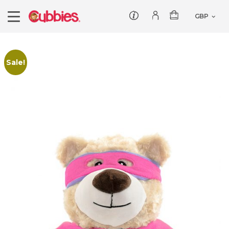
Kundenbetreung
Einloggen/Registrieren
Grosshändler werden
Sale!
Angebote
Unsere Geschichte