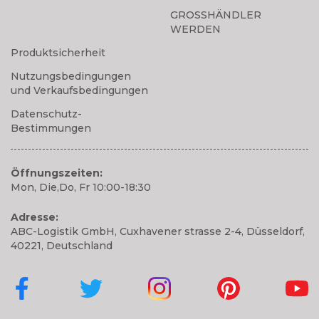
GROSSHÄNDLER
WERDEN
Produktsicherheit
Nutzungsbedingungen
und Verkaufsbedingungen
Datenschutz-
Bestimmungen
Öffnungszeiten:
Mon, Die,Do, Fr 10:00-18:30
Adresse:
ABC-Logistik GmbH, Cuxhavener strasse 2-4, Düsseldorf,
40221, Deutschland
Cubbies auf Facebook
Cubbies auf Twitter
Cubbies auf Instagram
Cubbies auf Pinte
Cubbi