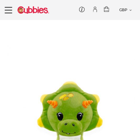
Kundenbetreung
Einloggen/Registrieren
Grosshändler werden
Angebote
Unsere Geschichte