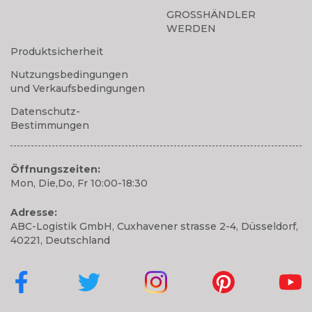
GROSSHÄNDLER
WERDEN
Produktsicherheit
Nutzungsbedingungen
und Verkaufsbedingungen
Datenschutz-
Bestimmungen
Öffnungszeiten:
Mon, Die,Do, Fr 10:00-18:30
Adresse:
ABC-Logistik GmbH, Cuxhavener strasse 2-4, Düsseldorf,
40221, Deutschland
Cubbies auf Facebook
Cubbies auf Twitter
Cubbies auf Instagram
Cubbies auf Pinte
Cubbi